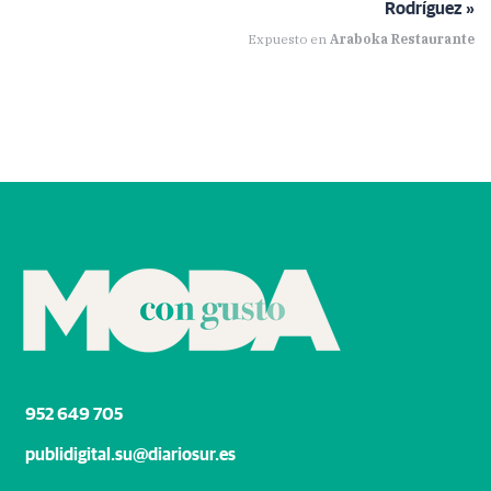
Rodríguez »
Expuesto en
Araboka Restaurante
952 649 705
publidigital.su@diariosur.es