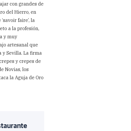
bajar con grandes de
o del Hierro, en
savoir faire’, la
to a la profesión,
ta y muy
bajo artesanal que
y Sevilla. La firma
 crepes y crepes de
de Novias, los
taca la Aguja de Oro
staurante